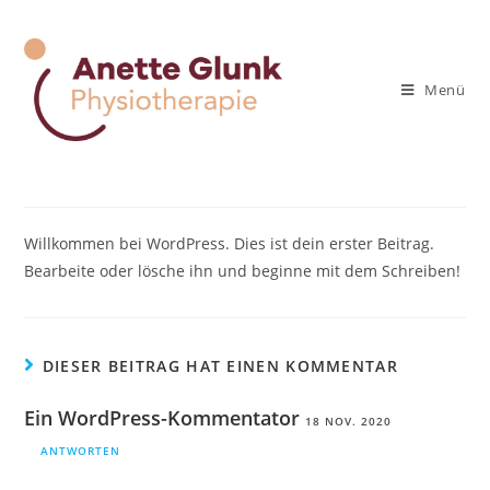
Zum
Inhalt
Hallo Welt!
springen
Menü
Beitrags-
Beitrag
Beitrags-
Glunk
18. November 2020
Allgemein
Autor:
veröffentlicht:
Kategorie:
Beitrags-
1 Kommentar
Kommentare:
Willkommen bei WordPress. Dies ist dein erster Beitrag.
Bearbeite oder lösche ihn und beginne mit dem Schreiben!
DIESER BEITRAG HAT EINEN KOMMENTAR
Ein WordPress-Kommentator
18 NOV. 2020
ANTWORTEN