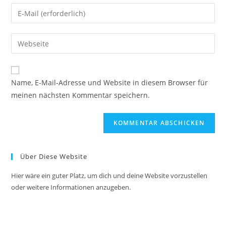
Namen
Gib
oder
deine
Benutzernamen
E-
Gib
zum
Mail-
deine
Kommentieren
Adresse
Website-
ein
zum
URL
Name, E-Mail-Adresse und Website in diesem Browser für
Kommentieren
ein
meinen nächsten Kommentar speichern.
ein
(optional)
Über Diese Website
Hier wäre ein guter Platz, um dich und deine Website vorzustellen
oder weitere Informationen anzugeben.